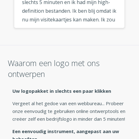
slechts 5 minuten en ik had mijn high-
definition bestanden. Ik ben blij omdat ik
nu mijn visitekaartjes kan maken. Ik zou
deze logo maker zeker aanraden aan
elke ondernemer die op zoek is naar
een snel en goedkoop logo. »
Waarom een logo met ons
ontwerpen
Uw logopakket in slechts een paar klikken
Vergeet al het gedoe van een webbureau... Probeer
onze eenvoudig te gebruiken online ontwerptools en
creëer zelf een bedrijfslogo in minder dan 5 minuten!
Een eenvoudig instrument, aangepast aan uw
behoeften