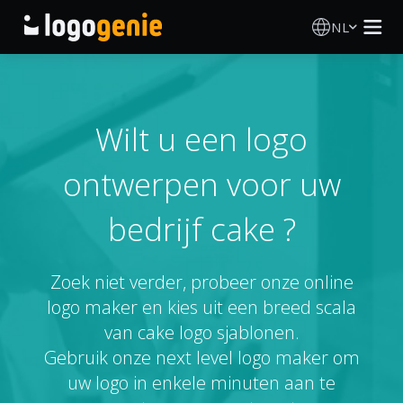
NL
Logo Maken
AI logogenerator
Wilt u een logo
ontwerpen voor uw
Logo-ideeën
bedrijf cake ?
Gedrukte producten
Over
Zoek niet verder, probeer onze online
logo maker en kies uit een breed scala
Blog
van cake logo sjablonen.
Gebruik onze next level logo maker om
uw logo in enkele minuten aan te
INLOGGEN