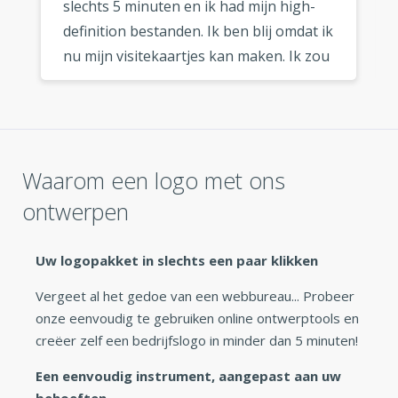
slechts 5 minuten en ik had mijn high-
definition bestanden. Ik ben blij omdat ik
nu mijn visitekaartjes kan maken. Ik zou
deze logo maker zeker aanraden aan
elke ondernemer die op zoek is naar
een snel en goedkoop logo. »
Waarom een logo met ons
ontwerpen
Uw logopakket in slechts een paar klikken
Vergeet al het gedoe van een webbureau... Probeer
onze eenvoudig te gebruiken online ontwerptools en
creëer zelf een bedrijfslogo in minder dan 5 minuten!
Een eenvoudig instrument, aangepast aan uw
behoeften