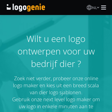
NL
Logo Maken
AI logogenerator
Wilt u een logo
ontwerpen voor uw
Logo-ideeën
bedrijf dier ?
Gedrukte producten
Over
Zoek niet verder, probeer onze online
logo maker en kies uit een breed scala
Blog
van dier logo sjablonen.
Gebruik onze next level logo maker om
uw logo in enkele minuten aan te
INLOGGEN