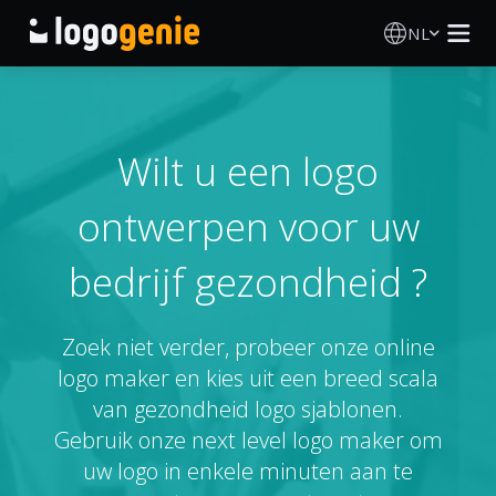
NL
Logo Maken
AI logogenerator
Wilt u een logo
ontwerpen voor uw
Logo-ideeën
bedrijf gezondheid ?
Gedrukte producten
Over
Zoek niet verder, probeer onze online
logo maker en kies uit een breed scala
Blog
van gezondheid logo sjablonen.
Gebruik onze next level logo maker om
uw logo in enkele minuten aan te
INLOGGEN