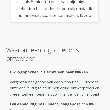
slechts 5 minuten en ik had mijn high-
definition bestanden. Ik ben blij omdat ik
nu mijn visitekaartjes kan maken. Ik zou
deze logo maker zeker aanraden aan
elke ondernemer die op zoek is naar
een snel en goedkoop logo. »
Waarom een logo met ons
ontwerpen
Uw logopakket in slechts een paar klikken
Vergeet al het gedoe van een webbureau... Probeer
onze eenvoudig te gebruiken online ontwerptools en
creëer zelf een bedrijfslogo in minder dan 5 minuten!
Een eenvoudig instrument, aangepast aan uw
behoeften