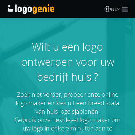
NL
Logo Maken
AI logogenerator
Wilt u een logo
ontwerpen voor uw
Logo-ideeën
bedrijf huis ?
Gedrukte producten
Over
Zoek niet verder, probeer onze online
logo maker en kies uit een breed scala
Blog
van huis logo sjablonen.
Gebruik onze next level logo maker om
uw logo in enkele minuten aan te
INLOGGEN