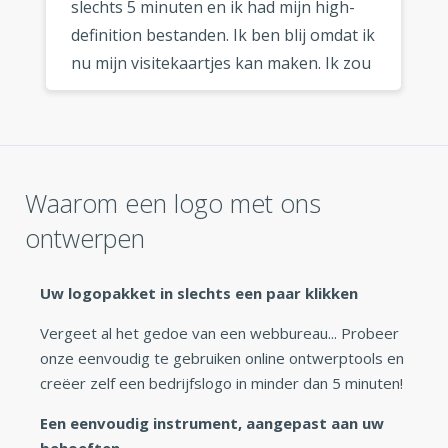
slechts 5 minuten en ik had mijn high-
definition bestanden. Ik ben blij omdat ik
nu mijn visitekaartjes kan maken. Ik zou
deze logo maker zeker aanraden aan
elke ondernemer die op zoek is naar
een snel en goedkoop logo. »
Waarom een logo met ons
ontwerpen
Uw logopakket in slechts een paar klikken
Vergeet al het gedoe van een webbureau... Probeer
onze eenvoudig te gebruiken online ontwerptools en
creëer zelf een bedrijfslogo in minder dan 5 minuten!
Een eenvoudig instrument, aangepast aan uw
behoeften