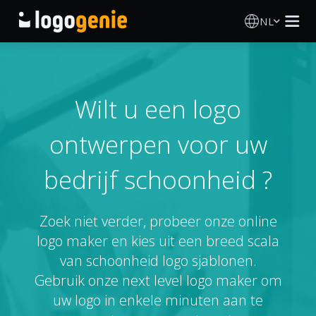
NL
Logo Maken
AI logogenerator
Wilt u een logo
ontwerpen voor uw
Logo-ideeën
bedrijf schoonheid ?
Gedrukte producten
Over
Zoek niet verder, probeer onze online
logo maker en kies uit een breed scala
Blog
van schoonheid logo sjablonen.
Gebruik onze next level logo maker om
uw logo in enkele minuten aan te
INLOGGEN