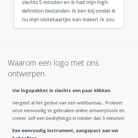
slechts 5 minuten en ik had mijn high-
definition bestanden. Ik ben blij omdat ik
nu mijn visitekaartjes kan maken. Ik zou
deze logo maker zeker aanraden aan
elke ondernemer die op zoek is naar
een snel en goedkoop logo. »
Waarom een logo met ons
ontwerpen
Uw logopakket in slechts een paar klikken
Vergeet al het gedoe van een webbureau... Probeer
onze eenvoudig te gebruiken online ontwerptools en
creëer zelf een bedrijfslogo in minder dan 5 minuten!
Een eenvoudig instrument, aangepast aan uw
behoeften