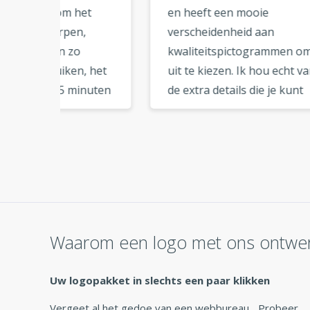
et
en heeft een mooie
logo
verscheidenheid aan
onlin
kwaliteitspictogrammen om
eenv
 het
uit te kiezen. Ik hou echt van
tutor
nuten
de extra details die je kunt
stap
toevoegen aan je logo
best
k ben
compositie. Zodra je de
gedo
logobestanden hebt
gebr
n. Ik
gedownload, heb je alle
Er zi
eker
bestanden die nodig zijn
zoals
voor branding. Dank u voor
socia
k is
deze geweldige service. »
erg h
Waarom een logo met ons ontwe
koop
Uw logopakket in slechts een paar klikken
Vergeet al het gedoe van een webbureau... Probeer