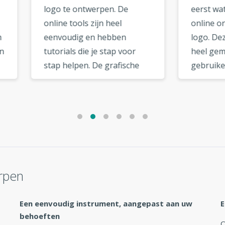
 te ontwerpen. De
eerst wat sceptisch over 
e tools zijn heel
online ontwerpen van ee
oudig en hebben
logo. Deze logomaker is
ials die je stap voor
heel gemakkelijk te
 helpen. De grafische
gebruiken en heeft een
anden kunnen worden
aantal kwaliteitssjablonen
wnload van uw
Ik vond dat er een grote
uikersaccount pagina.
selectie lettertypes was 
jn coole extra opties
uit te kiezen. De opties in
 de vectorieel optie,
logomaker zijn erg handi
al netwerk optie, die
en intuïtief. »
andig zijn. »
rpen
Een eenvoudig instrument, aangepast aan uw
E
behoeften
O