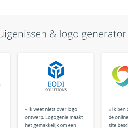
uigenissen & logo generato
weet niets over logo
« Ik ben onder de indruk 
erp. Logogenie maakt
de online tools die op de
gemakkelijk om een
site beschikbaar zijn. Ik 