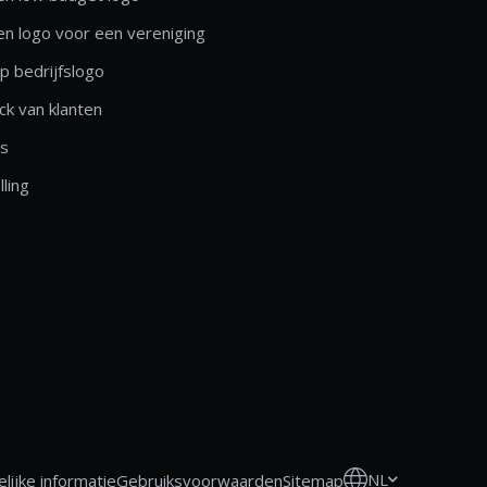
n logo voor een vereniging
 bedrijfslogo
k van klanten
ls
lling
NL
lijke informatie
Gebruiksvoorwaarden
Sitemap