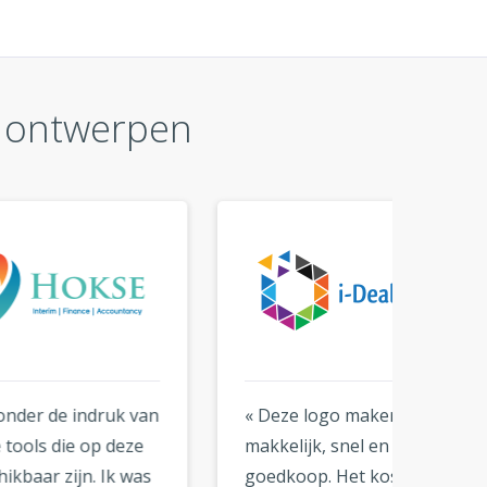
r ontwerpen
van
« Deze logo maker is
« Dank
ze
makkelijk, snel en erg
logo. I
was
goedkoop. Het kostte me
dat je 