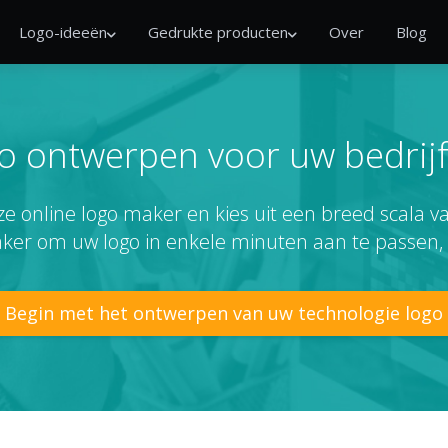
Logo-ideeën
Gedrukte producten
Over
Blog
go ontwerpen voor uw bedrijf
e online logo maker en kies uit een breed scala v
aker om uw logo in enkele minuten aan te passen,
Begin met het ontwerpen van uw technologie logo