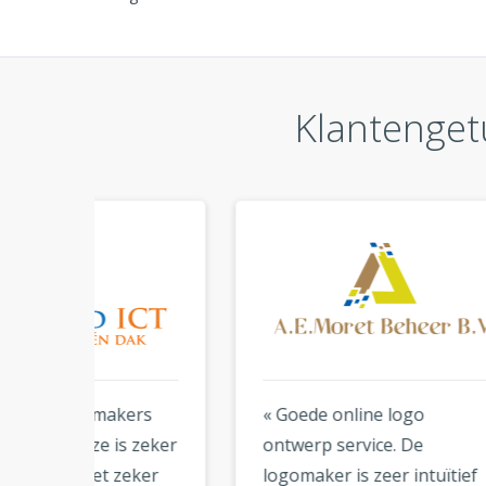
Klantenget
ers
« Goede online logo
« Ik 
zeker
ontwerp service. De
ontw
eker
logomaker is zeer intuïtief
het 