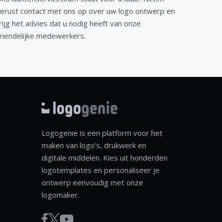
erust contact met ons op over uw logo ontwerp en
rijg het advies dat u nodig heeft van onze
riendelijke medewerkers.
Logogenie is een platform voor het
maken van logo's, drukwerk en
digitale middelen. Kies uit honderden
logotemplates en personaliseer je
ontwerp eenvoudig met onze
logomaker.