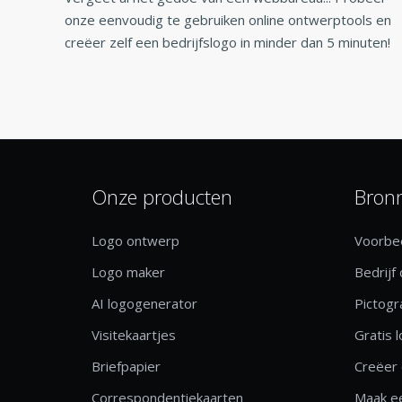
onze eenvoudig te gebruiken online ontwerptools en
creëer zelf een bedrijfslogo in minder dan 5 minuten!
Onze producten
Bron
Logo ontwerp
Voorbee
Logo maker
Bedrijf
AI logogenerator
Pictog
Visitekaartjes
Gratis 
Briefpapier
Creëer 
Correspondentiekaarten
Maak ee