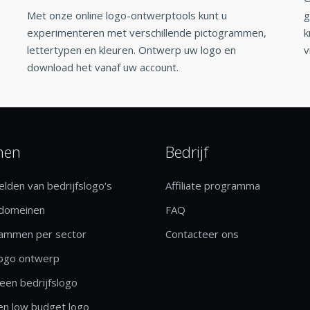
Met onze online logo-ontwerptools kunt u
g
experimenteren met verschillende pictogrammen,
k
lettertypen en kleuren. Ontwerp uw logo en
v
download het vanaf uw account.
nen
Bedrijf
lden van bedrijfslogo's
Affiliate programma
 domeinen
FAQ
rammen per sector
Contacteer ons
logo ontwerp
een bedrijfslogo
n low budget logo