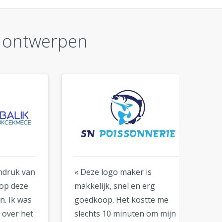
r ontwerpen
van
« Deze logo maker is
« Dank
ze
makkelijk, snel en erg
logo. I
was
goedkoop. Het kostte me
dat je 
het
slechts 10 minuten om mijn
honder