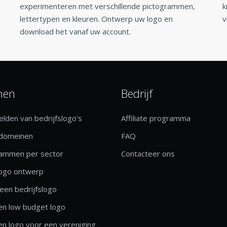
experimenteren met verschillende pictogrammen,
k
lettertypen en kleuren. Ontwerp uw logo en
v
download het vanaf uw account.
nen
Bedrijf
lden van bedrijfslogo's
Affiliate programma
 domeinen
FAQ
rammen per sector
Contacteer ons
logo ontwerp
een bedrijfslogo
n low budget logo
n logo voor een vereniging