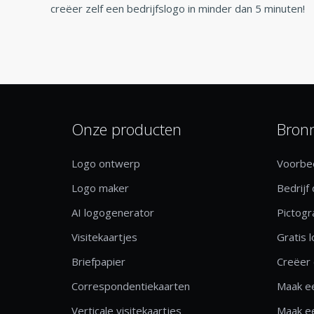
creëer zelf een bedrijfslogo in minder dan 5 minuten!
Onze producten
Bron
Logo ontwerp
Voorbee
Logo maker
Bedrijf
AI logogenerator
Pictog
Visitekaartjes
Gratis 
Briefpapier
Creëer 
Correspondentiekaarten
Maak ee
Verticale visitekaartjes
Maak ee