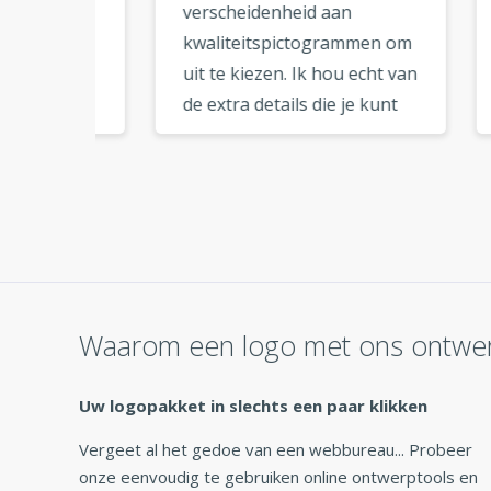
verscheidenheid aan
onlin
kwaliteitspictogrammen om
eenv
 het
uit te kiezen. Ik hou echt van
tutor
nuten
de extra details die je kunt
stap
toevoegen aan je logo
best
k ben
compositie. Zodra je de
gedo
logobestanden hebt
gebr
n. Ik
gedownload, heb je alle
Er zi
eker
bestanden die nodig zijn
zoals
voor branding. Dank u voor
socia
k is
deze geweldige service. »
erg h
Waarom een logo met ons ontwe
koop
Uw logopakket in slechts een paar klikken
Vergeet al het gedoe van een webbureau... Probeer
onze eenvoudig te gebruiken online ontwerptools en