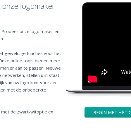
t onze logomaker
! Probeer onze logo maker en
n.
t geweldige functies voor het
Onze online tools bieden meer
 manier aan te passen. Nieuwe
 netwerken, stellen u in staat
jk van uw logo kunt voorzien.
sten met de onbeperkte
 met de zwart-witoptie en
BEGIN MET HET 