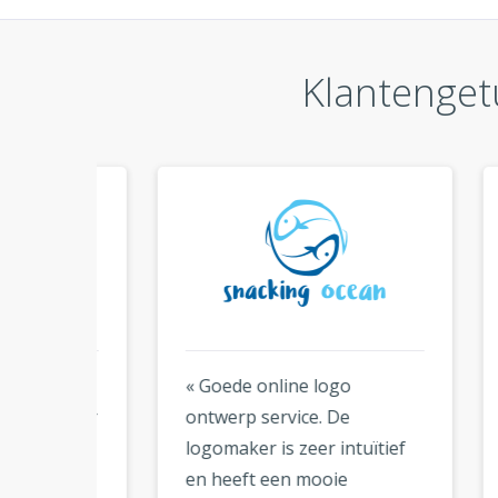
Klantenget
ers
« Goede online logo
« Ik 
zeker
ontwerp service. De
ontw
eker
logomaker is zeer intuïtief
het 
et
en heeft een mooie
logo