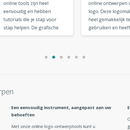
e tools zijn heel
online ontwerpen van ee
oudig en hebben
logo. Deze logomaker is
ials die je stap voor
heel gemakkelijk te
 helpen. De grafische
gebruiken en heeft een
anden kunnen worden
aantal kwaliteitssjablonen
wnload van uw
Ik vond dat er een grote
uikersaccount pagina.
selectie lettertypes was 
jn coole extra opties
uit te kiezen. De opties in
 de vectorieel optie,
logomaker zijn erg handi
al netwerk optie, die
en intuïtief. »
andig zijn. »
rpen
Een eenvoudig instrument, aangepast aan uw
E
behoeften
O
Met onze online logo-ontwerptools kunt u
g