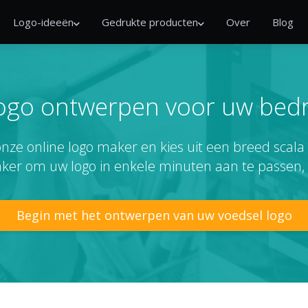
Logo-ideeën
Gedrukte producten
Over
Blog
logo ontwerpen voor uw bedri
nze online logo maker en kies uit een breed scala
aker om uw logo in enkele minuten aan te passen,
Begin met het ontwerpen van uw voedsel logo