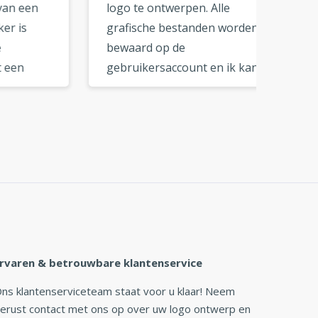
n
logo te ontwerpen. Alle
Met de
grafische bestanden worden
uw log
bewaard op de
toevoe
gebruikersaccount en ik kan
Bestan
.
de bestanden downloaden
kwalitei
wanneer ik maar wil. De
formate
om
online tools zijn erg netjes
Nogmaa
 de
en makkelijk om aan te
deze ge
g
wennen. Ik zou deze logo
»
maker aanbevelen aan mijn
vrienden en zakenpartners.
»
rvaren & betrouwbare klantenservice
ns klantenserviceteam staat voor u klaar! Neem
erust contact met ons op over uw logo ontwerp en