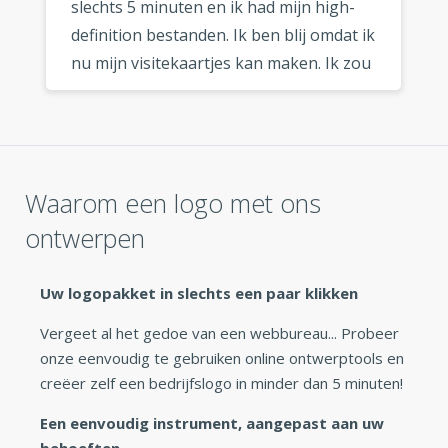
slechts 5 minuten en ik had mijn high-
definition bestanden. Ik ben blij omdat ik
nu mijn visitekaartjes kan maken. Ik zou
deze logo maker zeker aanraden aan
elke ondernemer die op zoek is naar
een snel en goedkoop logo. »
Waarom een logo met ons
ontwerpen
Uw logopakket in slechts een paar klikken
Vergeet al het gedoe van een webbureau... Probeer
onze eenvoudig te gebruiken online ontwerptools en
creëer zelf een bedrijfslogo in minder dan 5 minuten!
Een eenvoudig instrument, aangepast aan uw
behoeften