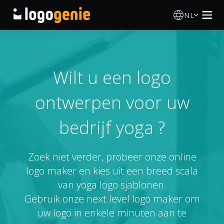
NL
Logo Maken
AI logogenerator
Wilt u een logo
ontwerpen voor uw
Logo-ideeën
bedrijf yoga ?
Gedrukte producten
Over
Zoek niet verder, probeer onze online
logo maker en kies uit een breed scala
Blog
van yoga logo sjablonen.
Gebruik onze next level logo maker om
uw logo in enkele minuten aan te
INLOGGEN