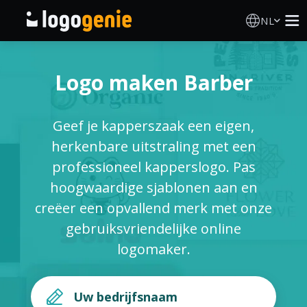
NL
Logo Maken
Logo maken Barber
AI logogenerator
Geef je kapperszaak een eigen,
Logo-ideeën
herkenbare uitstraling met een
professioneel kapperslogo. Pas
Gedrukte producten
hoogwaardige sjablonen aan en
creëer een opvallend merk met onze
Over
gebruiksvriendelijke online
logomaker.
Blog
INLOGGEN