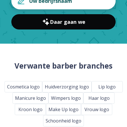
Daar gaan we
Verwante barber branches
Cosmetica logo
Huidverzorging logo
Lip logo
Manicure logo
Wimpers logo
Haar logo
Kroon logo
Make Up logo
Vrouw logo
Schoonheid logo