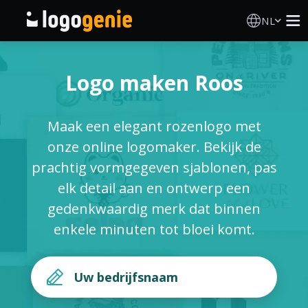
NL
Logo Maken
Logo maken Roos
AI logogenerator
Maak een elegant rozenlogo met
Logo-ideeën
onze online logomaker. Bekijk de
prachtig vormgegeven sjablonen, pas
Gedrukte producten
elk detail aan en ontwerp een
gedenkwaardig merk dat binnen
Over
enkele minuten tot bloei komt.
Blog
INLOGGEN