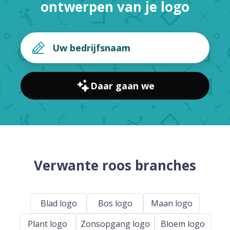
ontwerpen van je logo
Daar gaan we
Verwante roos branches
Blad logo
Bos logo
Maan logo
Plant logo
Zonsopgang logo
Bloem logo