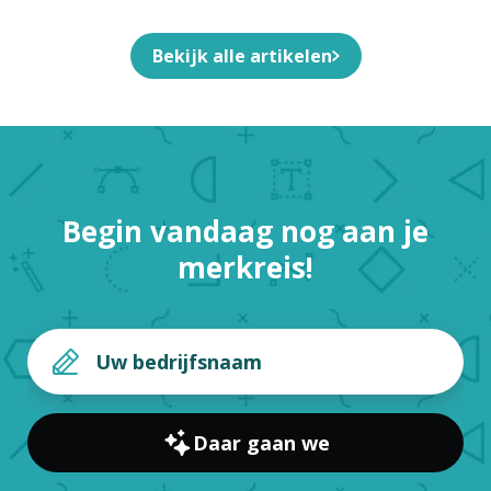
Bekijk alle artikelen
Begin vandaag nog aan je
merkreis!
Daar gaan we