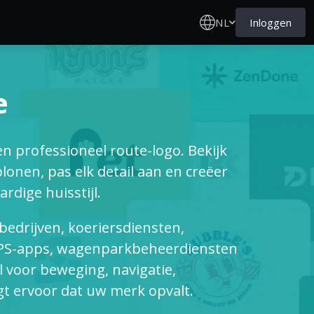
NL
Inloggen
e
n professioneel route-logo. Bekijk
onen, pas elk detail aan en creëer
dige huisstijl.
 bedrijven, koeriersdiensten,
 GPS-apps, wagenparkbeheerdiensten
 voor beweging, navigatie,
gt ervoor dat uw merk opvalt.