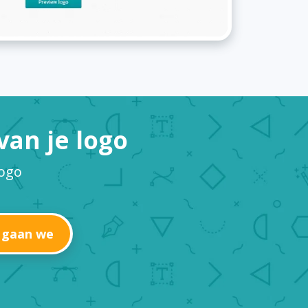
an je logo
logo
 gaan we