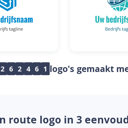
logo's gemaakt me
2
6
2
4
6
1
 route logo in 3 eenvou