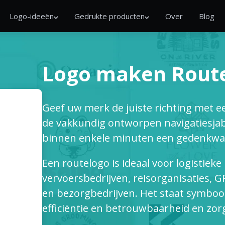
Logo-ideeën
Gedrukte producten
Over
Blog
Logo maken Rout
Geef uw merk de juiste richting met ee
de vakkundig ontworpen navigatiesjabl
binnen enkele minuten een gedenkwaar
Een routelogo is ideaal voor logistieke
vervoersbedrijven, reisorganisaties,
en bezorgbedrijven. Het staat symbool
efficiëntie en betrouwbaarheid en zor