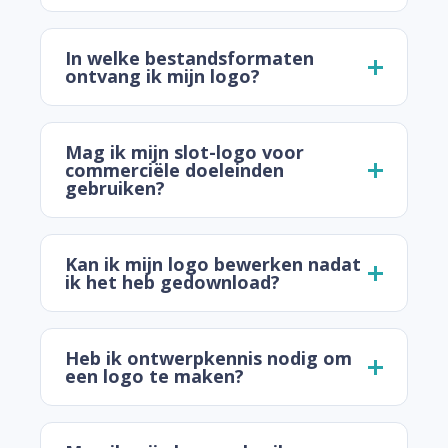
In welke bestandsformaten
ontvang ik mijn logo?
Mag ik mijn slot-logo voor
commerciële doeleinden
gebruiken?
Kan ik mijn logo bewerken nadat
ik het heb gedownload?
Heb ik ontwerpkennis nodig om
een logo te maken?