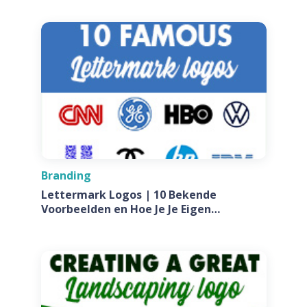
Branding
Lettermark Logos | 10 Bekende
Voorbeelden en Hoe Je Je Eigen
Ontwerpt Voor Jouw Bedrijf