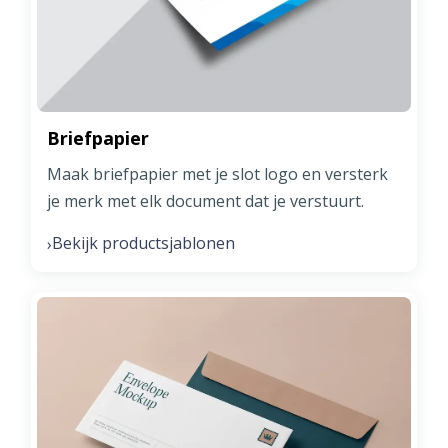
Briefpapier
Maak briefpapier met je slot logo en versterk
je merk met elk document dat je verstuurt.
Bekijk productsjablonen
›