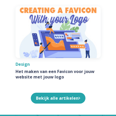
Design
Het maken van een Favicon voor jouw
website met jouw logo
Bekijk alle artikelen