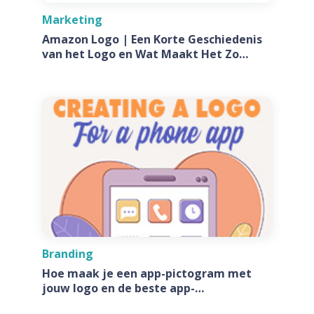
Marketing
Amazon Logo | Een Korte Geschiedenis
van het Logo en Wat Maakt Het Zo
Speciaal?
Branding
Hoe maak je een app-pictogram met
jouw logo en de beste app-
pictogramgeneratoren