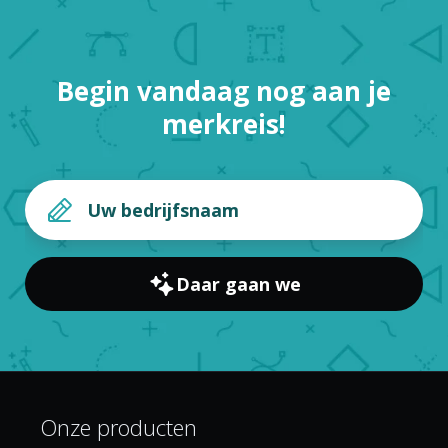
Begin vandaag nog aan je
merkreis!
Daar gaan we
Onze producten