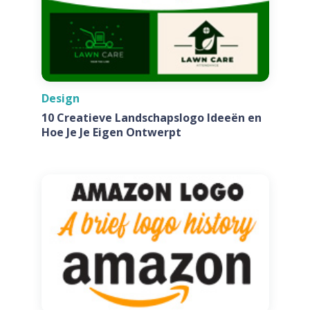
Design
10 Creatieve Landschapslogo Ideeën en
Hoe Je Je Eigen Ontwerpt