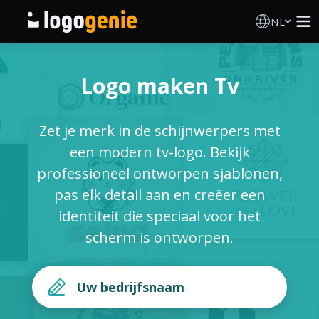
NL
Logo Maken
Logo maken Tv
AI logogenerator
Zet je merk in de schijnwerpers met
Logo-ideeën
een modern tv-logo. Bekijk
professioneel ontworpen sjablonen,
Gedrukte producten
pas elk detail aan en creëer een
identiteit die speciaal voor het
Over
scherm is ontworpen.
Blog
INLOGGEN