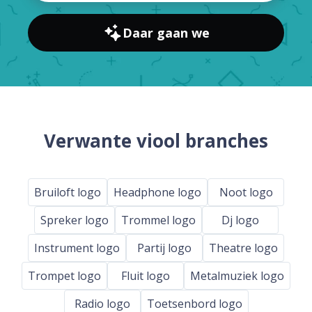
Daar gaan we
Verwante viool branches
Bruiloft logo
Headphone logo
Noot logo
Spreker logo
Trommel logo
Dj logo
Instrument logo
Partij logo
Theatre logo
Trompet logo
Fluit logo
Metalmuziek logo
Radio logo
Toetsenbord logo