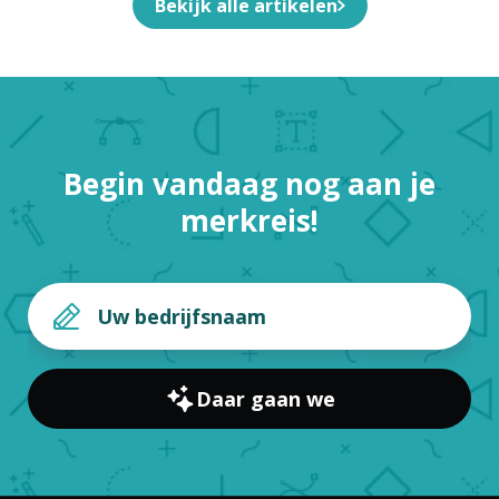
Bekijk alle artikelen
Begin vandaag nog aan je
merkreis!
Daar gaan we