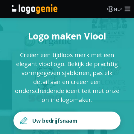
NL
Logo Maken
Logo maken Viool
AI logogenerator
Creëer een tijdloos merk met een
Logo-ideeën
elegant vioollogo. Bekijk de prachtig
vormgegeven sjablonen, pas elk
Gedrukte producten
detail aan en creëer een
onderscheidende identiteit met onze
Over
online logomaker.
Blog
INLOGGEN