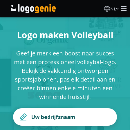
NL
Logo Maken
Logo maken Volleyball
AI logogenerator
Geef je merk een boost naar succes
Logo-ideeën
met een professioneel volleybal-logo.
Bekijk de vakkundig ontworpen
Gedrukte producten
sportsjablonen, pas elk detail aan en
creëer binnen enkele minuten een
Over
winnende huisstijl.
Blog
INLOGGEN