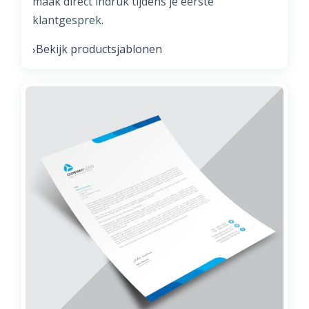
maak direct indruk tijdens je eerste
klantgesprek.
Bekijk productsjablonen
›