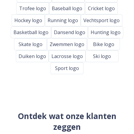
Trofee logo
Baseball logo
Cricket logo
Hockey logo
Running logo
Vechtsport logo
Basketball logo
Dansend logo
Hunting logo
Skate logo
Zwemmen logo
Bike logo
Duiken logo
Lacrosse logo
Ski logo
Sport logo
Ontdek wat onze klanten
zeggen