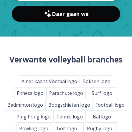
Daar gaan we
Verwante volleyball branches
Amerikaans Voetbal logo
Boksen logo
Fitness logo
Parachute logo
Surf logo
Badminton logo
Boogschieten logo
Football logo
Ping Pong logo
Tennis logo
Bal logo
Bowling logo
Golf logo
Rugby logo