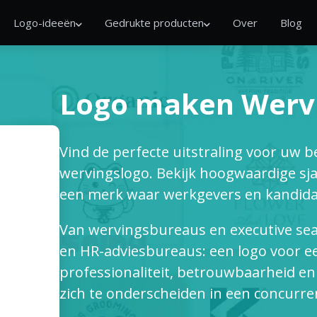
Logo-ideeën
Gedrukte producten
Over
Blog
Logo maken Werv
Vind de perfecte uitstraling voor uw b
wervingslogo. Bekijk hoogwaardige sjab
een merk waar werkgevers en kandida
Van wervingsbureaus en executive sea
en HR-adviesbureaus: een logo voor ee
professionaliteit, betrouwbaarheid en 
zich te onderscheiden in een concurr