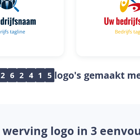
logo's gemaakt me
2
6
2
4
1
5
werving logo in 3 eenvo