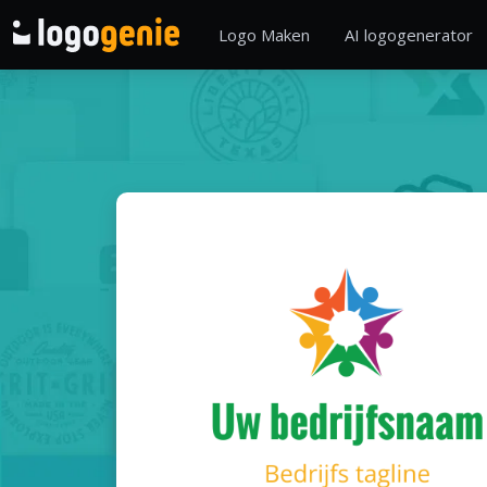
Logo Maken
AI logogenerator