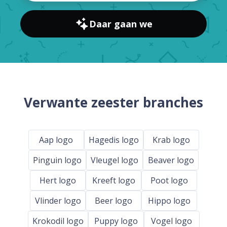
Daar gaan we
Verwante zeester branches
Aap logo
Hagedis logo
Krab logo
Pinguin logo
Vleugel logo
Beaver logo
Hert logo
Kreeft logo
Poot logo
Vlinder logo
Beer logo
Hippo logo
Krokodil logo
Puppy logo
Vogel logo