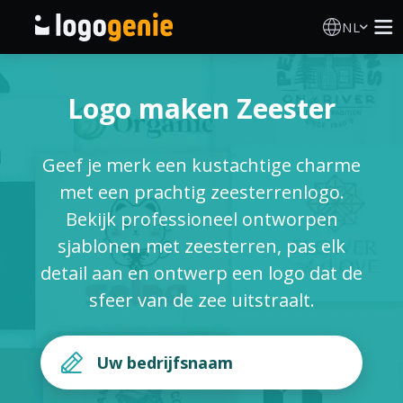
NL
Logo Maken
Logo maken Zeester
AI logogenerator
Geef je merk een kustachtige charme
Logo-ideeën
met een prachtig zeesterrenlogo.
Bekijk professioneel ontworpen
Gedrukte producten
sjablonen met zeesterren, pas elk
detail aan en ontwerp een logo dat de
Over
sfeer van de zee uitstraalt.
Blog
INLOGGEN