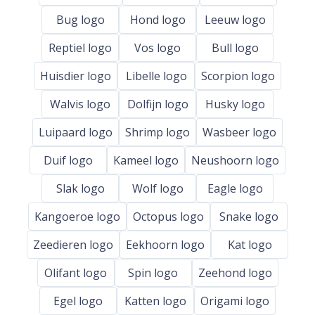
Bug logo
Hond logo
Leeuw logo
Reptiel logo
Vos logo
Bull logo
Huisdier logo
Libelle logo
Scorpion logo
Walvis logo
Dolfijn logo
Husky logo
Luipaard logo
Shrimp logo
Wasbeer logo
Duif logo
Kameel logo
Neushoorn logo
Slak logo
Wolf logo
Eagle logo
Kangoeroe logo
Octopus logo
Snake logo
Zeedieren logo
Eekhoorn logo
Kat logo
Olifant logo
Spin logo
Zeehond logo
Egel logo
Katten logo
Origami logo