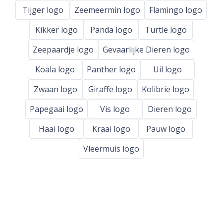
Tijger logo
Zeemeermin logo
Flamingo logo
Kikker logo
Panda logo
Turtle logo
Zeepaardje logo
Gevaarlijke Dieren logo
Koala logo
Panther logo
Uil logo
Zwaan logo
Giraffe logo
Kolibrie logo
Papegaai logo
Vis logo
Dieren logo
Haai logo
Kraai logo
Pauw logo
Vleermuis logo