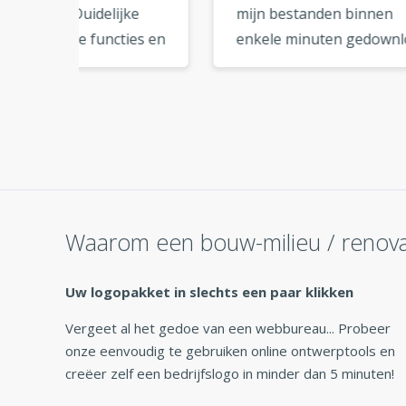
ke
mijn bestanden binnen
onli
ies en
enkele minuten gedownload
kwali
derne
en kon ze meteen
logo 
t er
gebruiken. Zo handig! »
een 
 het
Waarom een bouw-milieu / renova
Uw logopakket in slechts een paar klikken
Vergeet al het gedoe van een webbureau... Probeer
onze eenvoudig te gebruiken online ontwerptools en
creëer zelf een bedrijfslogo in minder dan 5 minuten!