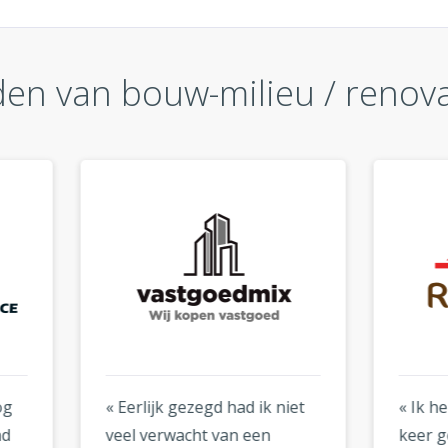
en van bouw-milieu / renovat
lijk gezegd had ik niet
« Ik heb Logogenie al tw
 verwacht van een
keer gebruikt: een keer v