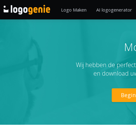
Logo Maken
AI logogenerator
Mo
Wij hebben de perfect
en download uw
Begin