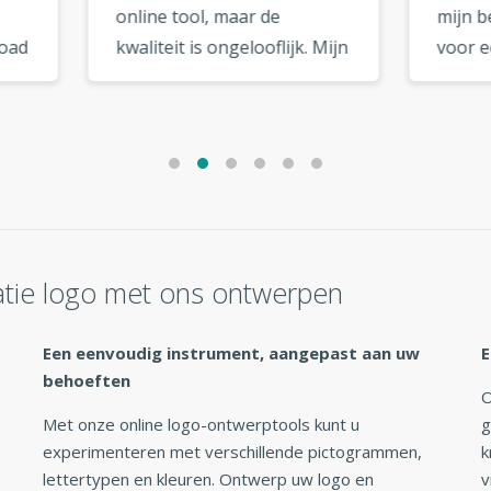
ne tool, maar de
mijn bedrijf en een keer
teit is ongelooflijk. Mijn
voor een vriend. Beide
ziet eruit alsof het van
logo's zijn geweldig
topdesigner komt. »
geworden. Ik ga ze zeker
nog een keer gebruiken! 
tie logo met ons ontwerpen
Een eenvoudig instrument, aangepast aan uw
E
behoeften
O
Met onze online logo-ontwerptools kunt u
g
experimenteren met verschillende pictogrammen,
k
lettertypen en kleuren. Ontwerp uw logo en
v