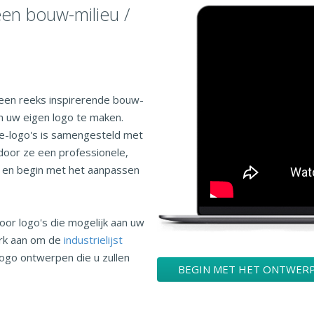
en bouw-milieu /
een reeks inspirerende bouw-
n uw eigen logo te maken.
ie-logo's is samengesteld met
rdoor ze een professionele,
on en begin met het aanpassen
oor logo's die mogelijk aan uw
erk aan om de
industrielijst
logo ontwerpen die u zullen
BEGIN MET HET ONTWERP
LOGO