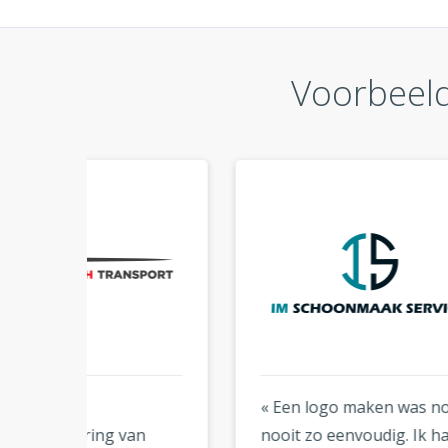
Voorbeeld
« Een logo maken was nog
« Eer
n
nooit zo eenvoudig. Ik had
veel