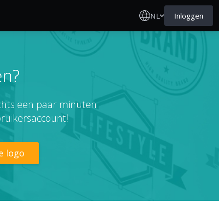
NL
Inloggen
en?
echts een paar minuten
ruikersaccount!
e logo