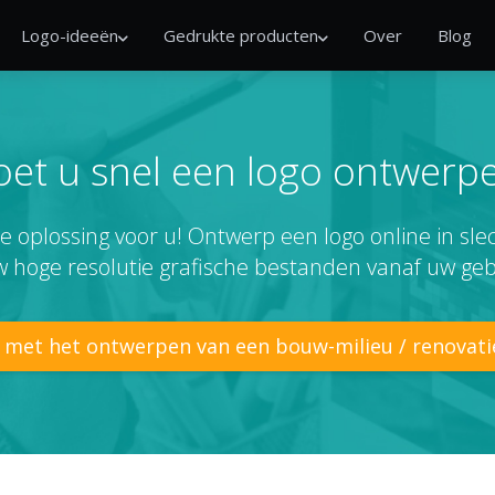
Logo-ideeën
Gedrukte producten
Over
Blog
et u snel een logo ontwerp
e oplossing voor u! Ontwerp een logo online in sl
 hoge resolutie grafische bestanden vanaf uw geb
 met het ontwerpen van een bouw-milieu / renovati