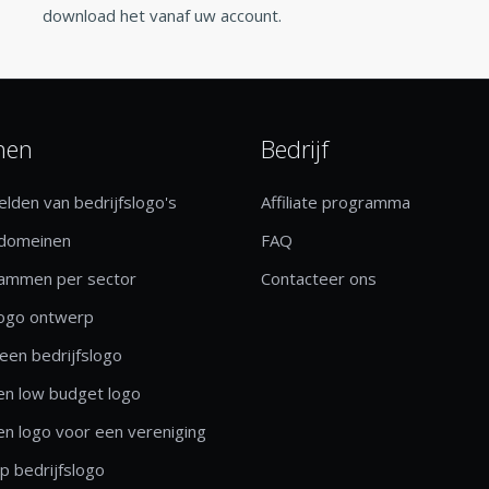
download het vanaf uw account.
nen
Bedrijf
lden van bedrijfslogo's
Affiliate programma
 domeinen
FAQ
rammen per sector
Contacteer ons
logo ontwerp
een bedrijfslogo
n low budget logo
n logo voor een vereniging
 bedrijfslogo