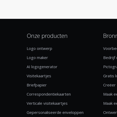
Onze producten
Bron
Logo ontwerp
Voorbee
Logo maker
Bedrijf
AI logogenerator
Pictog
Visitekaartjes
Gratis 
Briefpapier
Creëer 
Correspondentiekaarten
Maak ee
Verticale visitekaartjes
Maak ee
Gepersonaliseerde enveloppen
Ontwerp