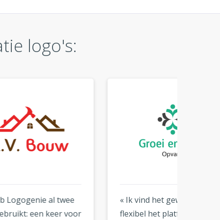
ie logo's:
ee
« Ik vind het geweldig hoe
« Zo e
oor
flexibel het platform is. Je
gebrui