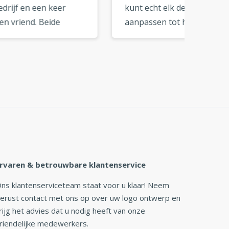
kunt echt elk detail
zijn fa
aanpassen tot het logo
logo b
helemaal bij je past. Een
perfec
uitstekende tool voor doe-
merkkle
»
het-zelf branding. »
rvaren & betrouwbare klantenservice
ns klantenserviceteam staat voor u klaar! Neem
erust contact met ons op over uw logo ontwerp en
rijg het advies dat u nodig heeft van onze
riendelijke medewerkers.