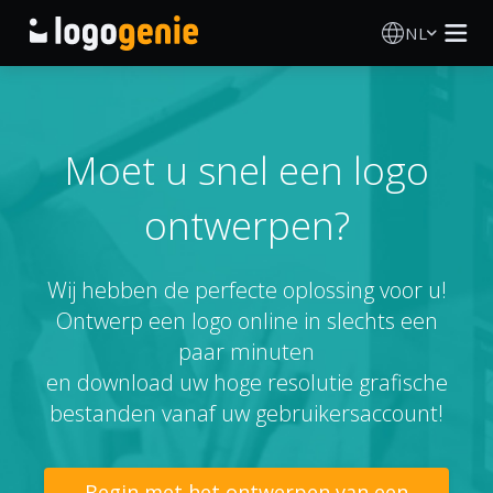
NL
Logo Maken
AI logogenerator
Moet u snel een logo
ontwerpen?
Logo-ideeën
Gedrukte producten
Wij hebben de perfecte oplossing voor u!
Ontwerp een logo online in slechts een
Over
paar minuten
en download uw hoge resolutie grafische
Blog
bestanden vanaf uw gebruikersaccount!
INLOGGEN
Begin met het ontwerpen van een