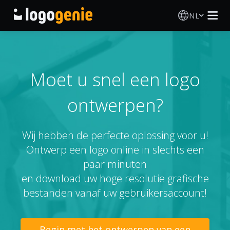
NL
Logo Maken
AI logogenerator
Moet u snel een logo
ontwerpen?
Logo-ideeën
Gedrukte producten
Wij hebben de perfecte oplossing voor u!
Ontwerp een logo online in slechts een
Over
paar minuten
en download uw hoge resolutie grafische
Blog
bestanden vanaf uw gebruikersaccount!
INLOGGEN
Begin met het ontwerpen van een