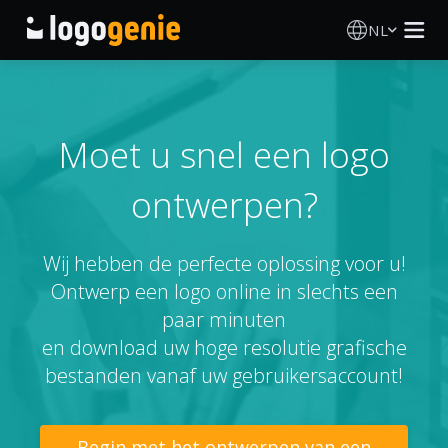
NL
Logo Maken
AI logogenerator
Moet u snel een logo
ontwerpen?
Logo-ideeën
Gedrukte producten
Wij hebben de perfecte oplossing voor u!
Ontwerp een logo online in slechts een
Over
paar minuten
en download uw hoge resolutie grafische
Blog
bestanden vanaf uw gebruikersaccount!
INLOGGEN
Begin met het ontwerpen van een