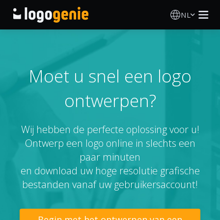
NL
Logo Maken
AI logogenerator
Moet u snel een logo
ontwerpen?
Logo-ideeën
Gedrukte producten
Wij hebben de perfecte oplossing voor u!
Ontwerp een logo online in slechts een
Over
paar minuten
en download uw hoge resolutie grafische
Blog
bestanden vanaf uw gebruikersaccount!
INLOGGEN
Begin met het ontwerpen van een