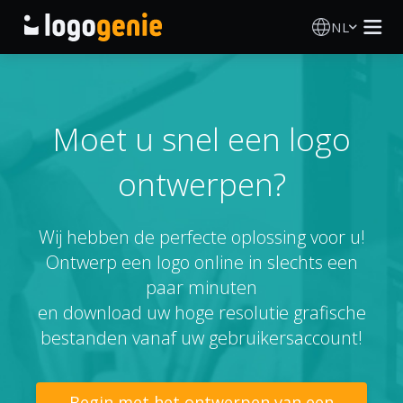
NL
Logo Maken
AI logogenerator
Moet u snel een logo
ontwerpen?
Logo-ideeën
Gedrukte producten
Wij hebben de perfecte oplossing voor u!
Ontwerp een logo online in slechts een
Over
paar minuten
en download uw hoge resolutie grafische
Blog
bestanden vanaf uw gebruikersaccount!
INLOGGEN
Begin met het ontwerpen van een