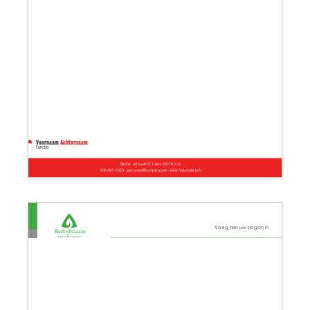
Voornaam
Achternaam
Functie
Bedrijf - 48 South St. Tulare 93274.0 CA
608-967-1020 - your.email@company.com - www.mywebsite.com
Voeg hier uw slogan in
Bedrijfsnaam
Bedrijfs tagline