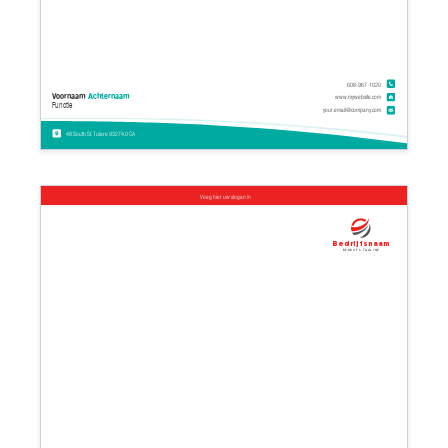
608-967-1020
Voornaam
Achternaam
www.mywebsite.com
Functie
your.email@company.com
48 South St. Tulare 93274.0 CA
Voeg hier uw slogan in
Bedrijfsnaam
Bedrijfs tagline