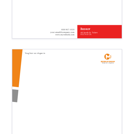
Bedrijf
608-967-1020
your.email@company.com
48 South St. Tulare
93274.0 CA
www.mywebsite.com
Voeg hier uw slogan in
Bedrijfsnaam
Bedrijfs tagline