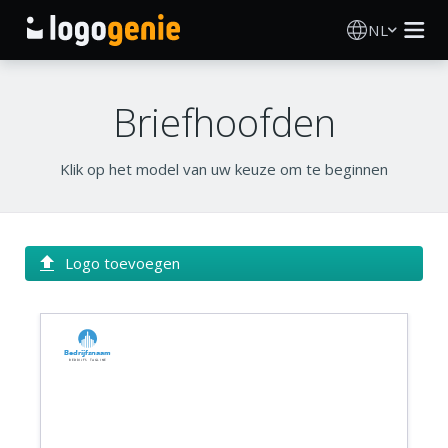
NL
Logo Maken
Briefhoofden
AI logogenerator
Klik op het model van uw keuze om te beginnen
Logo-ideeën
Gedrukte producten
Logo toevoegen
Over
Bedrijfsnaam
Blog
Bedrijfs tagline
INLOGGEN