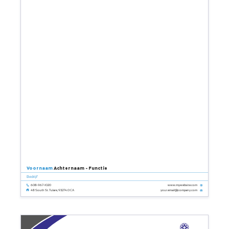
Voornaam
Achternaam - Functie
Bedrijf
608-967-1020
www.mywebsite.com
your.email@company.com
48 South St. Tulare, 93274.0 CA