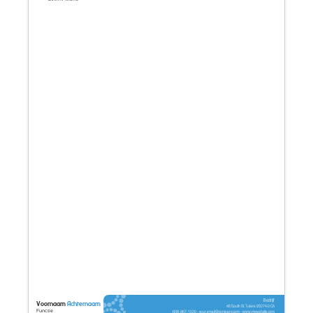
Bedrijf
Voornaam
Achternaam
48 South St. Tulare 93274.0 CA
Functie
608-967-1020 - your.email@company.com - www.mywebsite.com