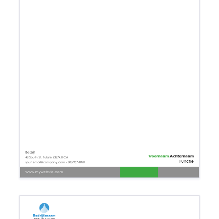
Bedrijf
Voornaam
Achternaam
48 South St. Tulare 93274.0 CA
Functie
your.email@company.com - 608-967-1020
www.mywebsite.com
Bedrijfsnaam
Bedrijfs tagline