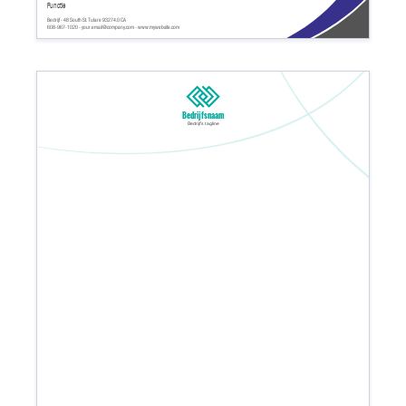
Functie
Bedrijf - 48 South St. Tulare 93274.0 CA
608-967-1020 - your.email@company.com - www.mywebsite.com
Bedrijfsnaam
Bedrijfs tagline