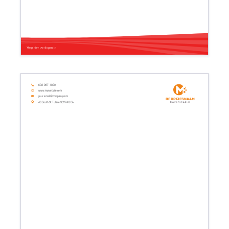
Voeg hier uw slogan in
608-967-1020
www.mywebsite.com
your.email@company.com
Bedrijfsnaam
48 South St. Tulare 93274.0 CA
Bedrijfs tagline