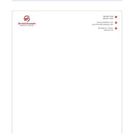
608-967-1020
608-967-1020
www.mywebsite.com
Bedrijfsnaam
your.email@company.com
Bedrijfs tagline
48 South St. Tulare
93274.0 CA