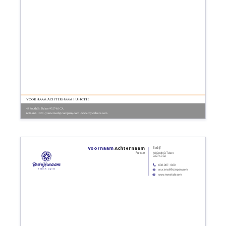
Voornaam Achternaam Functie
48 South St. Tulare 93274.0 CA
608-967-1020 - your.email@company.com - www.mywebsite.com
Voornaam
Achternaam
Bedrijf
Functie
48 South St. Tulare
93274.0 CA
Bedrijfsnaam
608-967-1020
Bedrijfs tagline
your.email@company.com
www.mywebsite.com