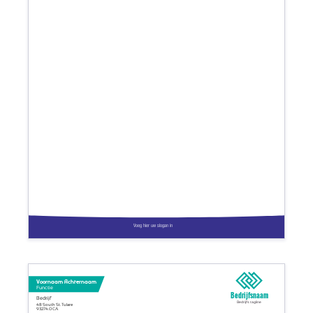
Voeg hier uw slogan in
Voornaam Achternaam
Functie
Bedrijfsnaam
Bedrijf
Bedrijfs tagline
48 South St. Tulare
93274.0 CA