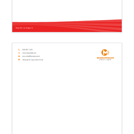
Voeg hier uw slogan in
608-967-1020
www.mywebsite.com
your.email@company.com
Bedrijfsnaam
48 South St. Tulare 93274.0 CA
Bedrijfs tagline