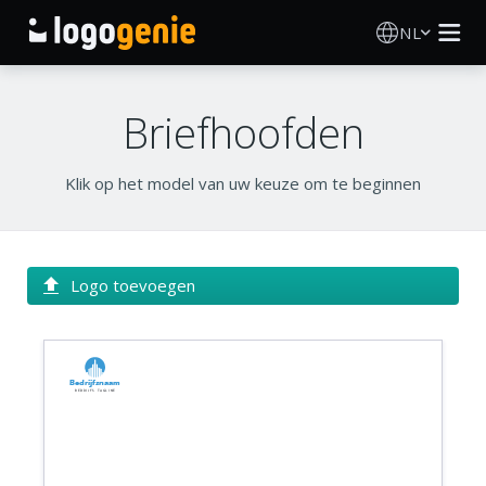
NL
Logo Maken
Briefhoofden
AI logogenerator
Klik op het model van uw keuze om te beginnen
Logo-ideeën
Gedrukte producten
Logo toevoegen
Over
Bedrijfsnaam
Blog
Bedrijfs tagline
INLOGGEN