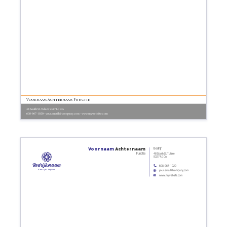
Voornaam Achternaam Functie
48 South St. Tulare 93274.0 CA
608-967-1020 - your.email@company.com - www.mywebsite.com
Voornaam
Achternaam
Bedrijf
Functie
48 South St. Tulare
93274.0 CA
Bedrijfsnaam
608-967-1020
Bedrijfs tagline
your.email@company.com
www.mywebsite.com