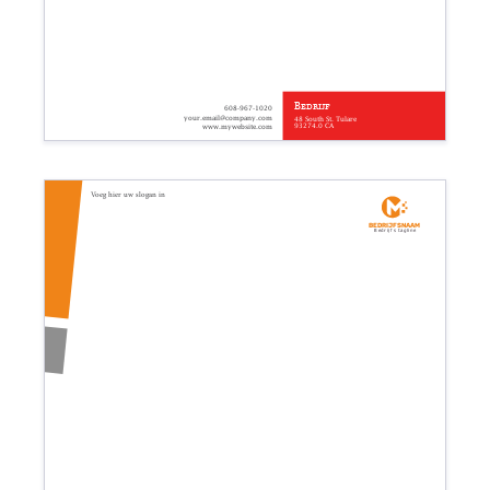
Bedrijf
608-967-1020
your.email@company.com
48 South St. Tulare
93274.0 CA
www.mywebsite.com
Voeg hier uw slogan in
Bedrijfsnaam
Bedrijfs tagline