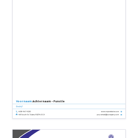
Voornaam
Achternaam - Functie
Bedrijf
608-967-1020
www.mywebsite.com
your.email@company.com
48 South St. Tulare, 93274.0 CA