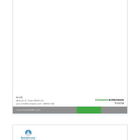
Bedrijf
Voornaam
Achternaam
48 South St. Tulare 93274.0 CA
Functie
your.email@company.com - 608-967-1020
www.mywebsite.com
Bedrijfsnaam
Bedrijfs tagline