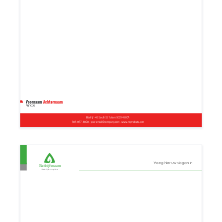
Voornaam
Achternaam
Functie
Bedrijf - 48 South St. Tulare 93274.0 CA
608-967-1020 - your.email@company.com - www.mywebsite.com
Voeg hier uw slogan in
Bedrijfsnaam
Bedrijfs tagline