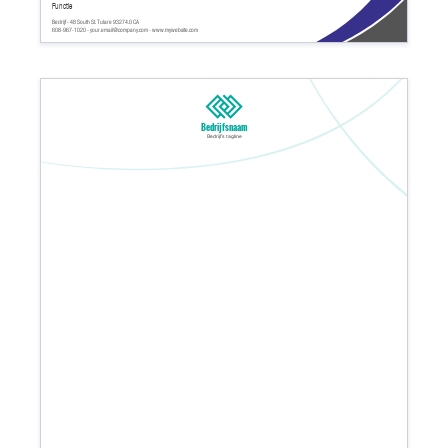
Functie
Bedrijf - 48 South St. Tulare 93274.0 CA
608-967-1020 - your.email@company.com - www.mywebsite.com
Bedrijfsnaam
Bedrijfs tagline