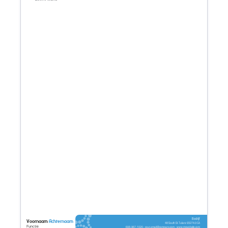
Bedrijf
Voornaam
Achternaam
48 South St. Tulare 93274.0 CA
Functie
608-967-1020 - your.email@company.com - www.mywebsite.com