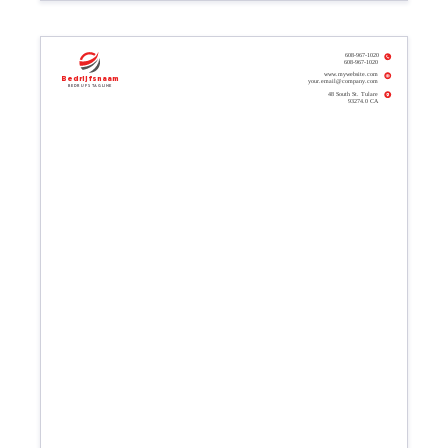
608-967-1020
608-967-1020
www.mywebsite.com
Bedrijfsnaam
your.email@company.com
Bedrijfs tagline
48 South St. Tulare
93274.0 CA