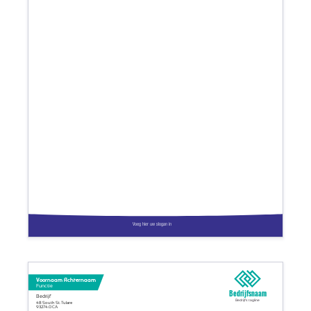
Voeg hier uw slogan in
Voornaam Achternaam
Functie
Bedrijfsnaam
Bedrijf
Bedrijfs tagline
48 South St. Tulare
93274.0 CA