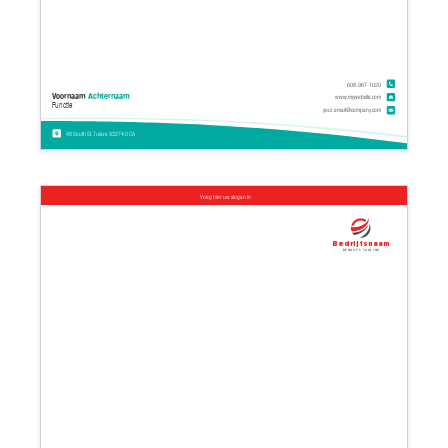
608-967-1020
Voornaam
Achternaam
www.mywebsite.com
Functie
your.email@company.com
48 South St. Tulare 93274.0 CA
Voeg hier uw slogan in
Bedrijfsnaam
Bedrijfs tagline