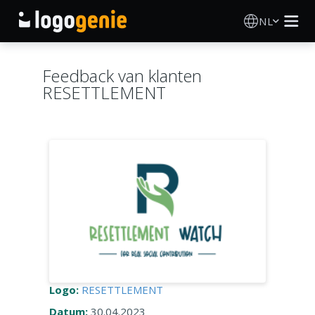
NL
Logo Maken
Feedback van klanten
RESETTLEMENT
AI logogenerator
Logo-ideeën
Gedrukte producten
Over
Blog
Logo:
RESETTLEMENT
INLOGGEN
Datum:
30.04.2023