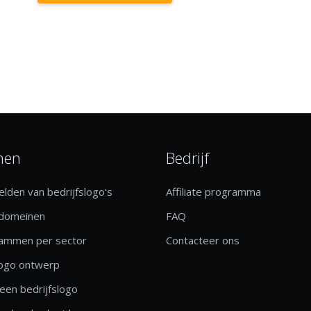
nen
Bedrijf
lden van bedrijfslogo's
Affiliate programma
 domeinen
FAQ
rammen per sector
Contacteer ons
logo ontwerp
een bedrijfslogo