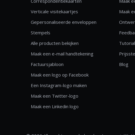
Correspondentiekaarten
Maak ee
Verticale visitekaartjes
Maak ee
Gepersonaliseerde enveloppen
Ontwerp
Stempels
Feedbac
Alle producten bekijken
Tutoria
Maak een e-mail handtekening
Prijsste
Factuursjabloon
Blog
Maak een logo op Facebook
Een Instagram-logo maken
Maak een Twitter-logo
Maak een Linkedin logo