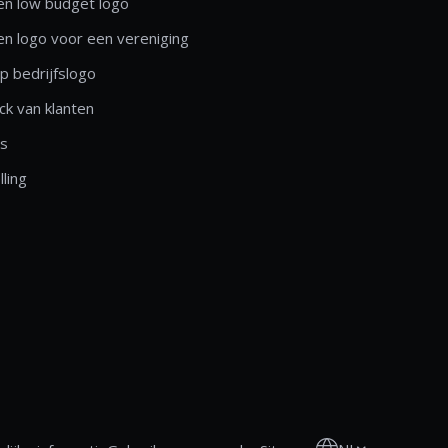
n low budget logo
n logo voor een vereniging
 bedrijfslogo
k van klanten
ls
lling