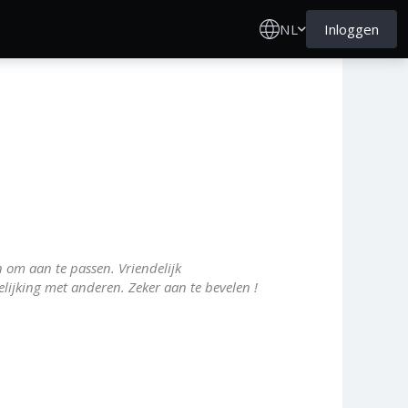
NL
Inloggen
 om aan te passen. Vriendelijk
elijking met anderen. Zeker aan te bevelen !