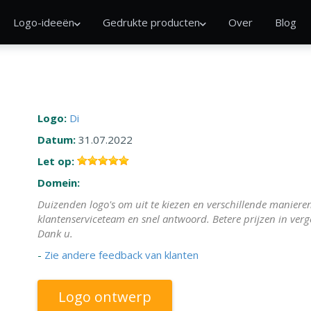
Logo-ideeën
Gedrukte producten
Over
Blog
Logo:
Di
Datum:
31.07.2022
Let op:
Domein:
Duizenden logo's om uit te kiezen en verschillende manieren
klantenserviceteam en snel antwoord. Betere prijzen in verg
Dank u.
-
Zie andere feedback van klanten
Logo ontwerp