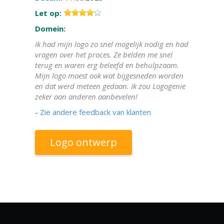
Let op:
Domein:
Ik had mijn logo zo snel mogelijk nodig en had
vragen over het proces. Ze belden me snel
terug en waren erg beleefd en behulpzaam.
Mijn logo moest ook wat bijgesneden worden
en dat werd meteen gedaan. Ik zou Logogenie
zeker aan anderen aanbevelen!
-
Zie andere feedback van klanten
Logo ontwerp