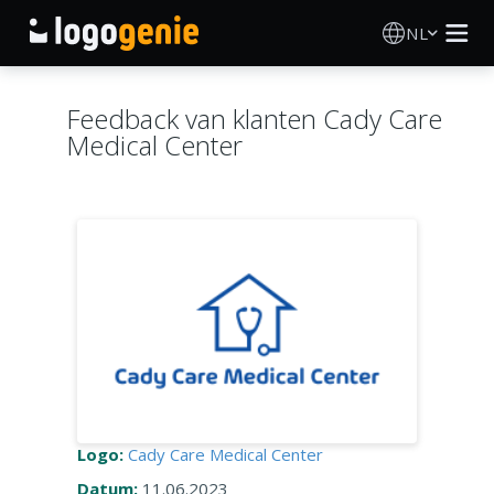
NL
Logo Maken
Feedback van klanten Cady Care
Medical Center
AI logogenerator
Logo-ideeën
Gedrukte producten
Over
Blog
Logo:
Cady Care Medical Center
INLOGGEN
Datum:
11.06.2023