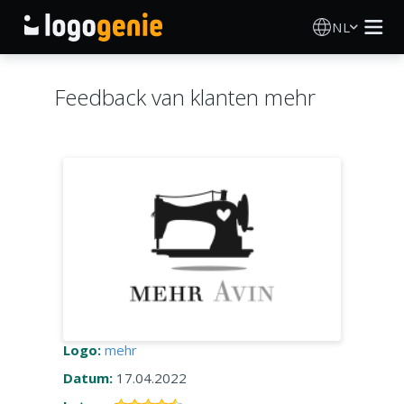
NL
Logo Maken
Feedback van klanten mehr
AI logogenerator
Logo-ideeën
Gedrukte producten
Over
Blog
Logo:
mehr
Datum:
17.04.2022
INLOGGEN