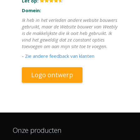
Let op:
Domein:
Ik heb in het verleden andere website bouwers
gebruikt, maar de Website bouwer van Weebly
is de makkelijkste die ik ooit heb gebruikt. Ik
vind het geweldig dat ze constant opties
toevoegen om aan mijn site toe te voegen.
-
Zie andere feedback van klanten
Logo ontwerp
Onze producten