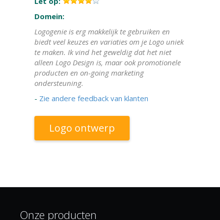
Let op:
Domein:
Logogenie is erg makkelijk te gebruiken en
biedt veel keuzes en variaties om je Logo uniek
te maken. Ik vind het geweldig dat het niet
alleen Logo Design is, maar ook promotionele
producten en on-going marketing
ondersteuning.
-
Zie andere feedback van klanten
Logo ontwerp
Onze producten