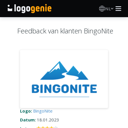
NL
Logo Maken
Feedback van klanten BingoNite
AI logogenerator
Logo-ideeën
Gedrukte producten
Over
Blog
Logo:
BingoNite
Datum:
18.01.2023
INLOGGEN