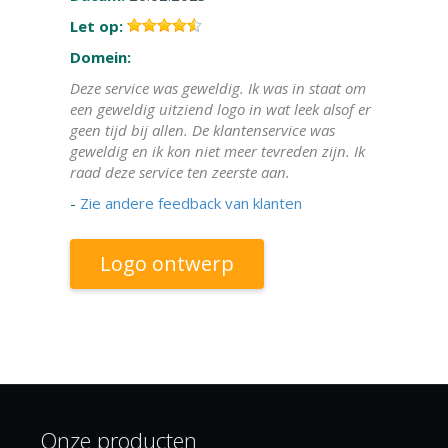
Let op:
Domein:
Deze service was geweldig. Ik was in staat om
een geweldig uitziend logo in wat leek alsof er
geen tijd bij allen. De klantenservice was
geweldig en ik kon niet meer tevreden zijn. Ik
raad deze service ten zeerste aan.
-
Zie andere feedback van klanten
Logo ontwerp
Onze producten