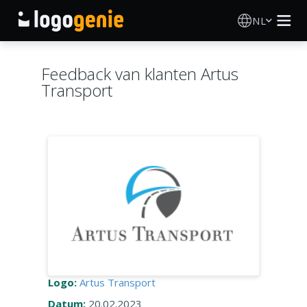
NL
Logo Maken
Feedback van klanten Artus
Transport
AI logogenerator
Logo-ideeën
Gedrukte producten
Over
Blog
Logo:
Artus Transport
INLOGGEN
Datum:
20.02.2023