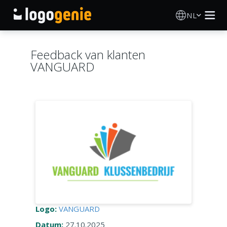
NL
Logo Maken
Feedback van klanten
VANGUARD
AI logogenerator
Logo-ideeën
Gedrukte producten
Over
Blog
Logo:
VANGUARD
INLOGGEN
Datum:
27.10.2025