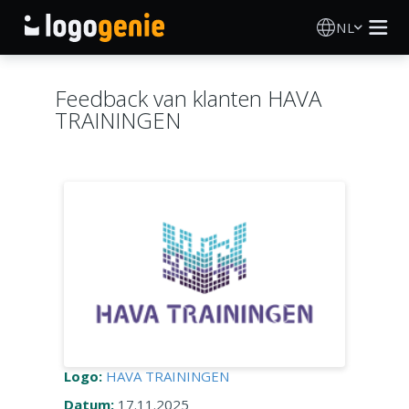
NL
Logo Maken
Feedback van klanten HAVA
TRAININGEN
AI logogenerator
Logo-ideeën
Gedrukte producten
Over
Blog
Logo:
HAVA TRAININGEN
INLOGGEN
Datum:
17.11.2025