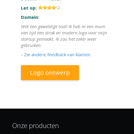
Let op:
Domein:
Wat een geweldige tool! Ik heb in een mum
van tijd een strak en modern logo voor mijn
startup gemaakt. Ik zou het zeker weer
gebruiken.
-
Zie andere feedback van klanten
Logo ontwerp
Onze producten