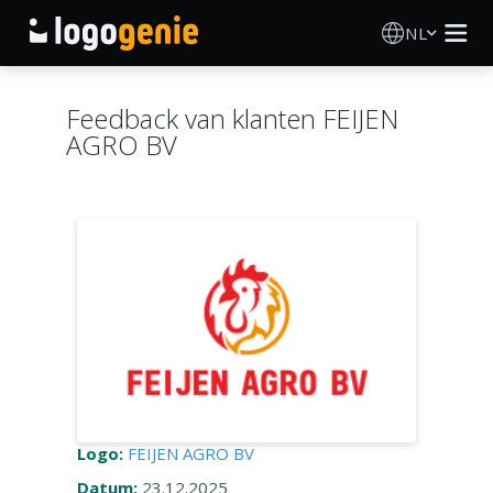
NL
Logo Maken
Feedback van klanten FEIJEN
AGRO BV
AI logogenerator
Logo-ideeën
Gedrukte producten
Over
Blog
Logo:
FEIJEN AGRO BV
INLOGGEN
Datum:
23.12.2025