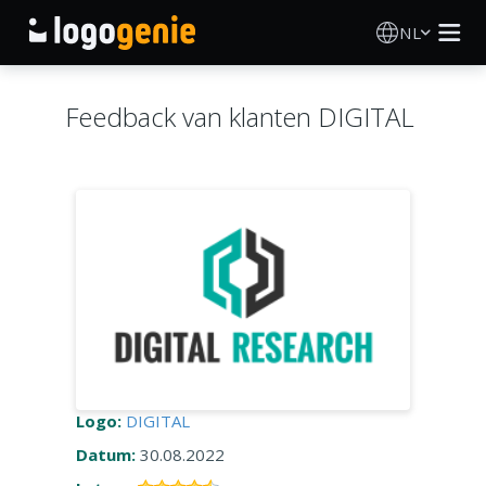
NL
Logo Maken
Feedback van klanten DIGITAL
AI logogenerator
Logo-ideeën
Gedrukte producten
Over
Blog
Logo:
DIGITAL
Datum:
30.08.2022
INLOGGEN