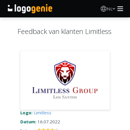
NL
Logo Maken
Feedback van klanten Limitless
AI logogenerator
Logo-ideeën
Gedrukte producten
Over
Blog
Logo:
Limitless
Datum:
16.07.2022
INLOGGEN