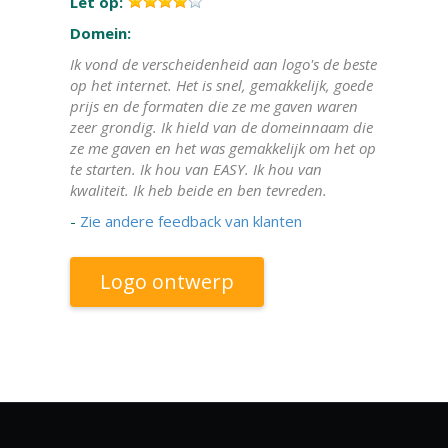
Let op:
Domein:
Ik vond de verscheidenheid aan logo's de beste
op het internet. Het is snel, gemakkelijk, goede
prijs en de formaten die ze me gaven waren
zeer grondig. Ik hield van de domeinnaam die
ze me gaven en het was gemakkelijk om het op
te starten. Ik hou van EASY. Ik hou van
kwaliteit. Ik heb beide en ben tevreden.
-
Zie andere feedback van klanten
Logo ontwerp