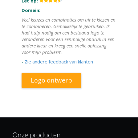
Let op:
Domein:
Veel keuzes en combinaties om uit te kiezen en
te combineren. Gemakkelijk te gebruiken. Ik
had hulp nodig om een bestaand logo te
veranderen voor een eenmalige opdruk in een
andere kleur en kreeg een snelle oplossing
voor mijn probleem.
-
Zie andere feedback van klanten
Logo ontwerp
Onze producten