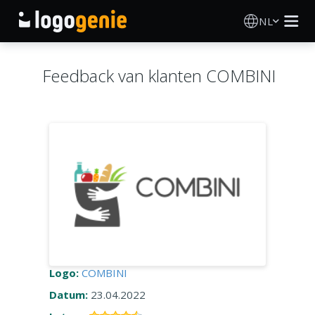
NL
Logo Maken
Feedback van klanten COMBINI
AI logogenerator
Logo-ideeën
Gedrukte producten
Over
Blog
Logo:
COMBINI
Datum:
23.04.2022
INLOGGEN