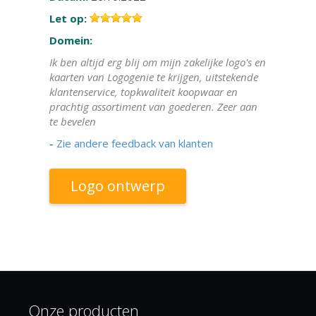
Let op:
Domein:
Ik ben altijd erg blij om mijn zakelijke logo's en
kaarten van Logogenie te krijgen, uitstekende
klantenservice, topkwaliteit koopwaar en
prachtig assortiment van goederen. Zeer aan
te bevelen
-
Zie andere feedback van klanten
Logo ontwerp
Onze producten