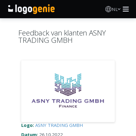
NL
Logo Maken
Feedback van klanten ASNY
TRADING GMBH
AI logogenerator
Logo-ideeën
Gedrukte producten
Over
Blog
Logo:
ASNY TRADING GMBH
INLOGGEN
Datum:
26.10.2022