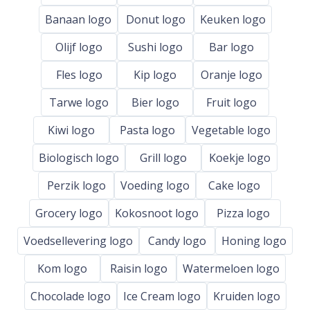
Banaan logo
Donut logo
Keuken logo
Olijf logo
Sushi logo
Bar logo
Fles logo
Kip logo
Oranje logo
Tarwe logo
Bier logo
Fruit logo
Kiwi logo
Pasta logo
Vegetable logo
Biologisch logo
Grill logo
Koekje logo
Perzik logo
Voeding logo
Cake logo
Grocery logo
Kokosnoot logo
Pizza logo
Voedsellevering logo
Candy logo
Honing logo
Kom logo
Raisin logo
Watermeloen logo
Chocolade logo
Ice Cream logo
Kruiden logo