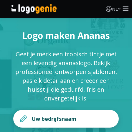
NL
Logo Maken
Logo maken Ananas
AI logogenerator
Geef je merk een tropisch tintje met
Logo-ideeën
een levendig ananaslogo. Bekijk
professioneel ontworpen sjablonen,
Gedrukte producten
pas elk detail aan en creëer een
huisstijl die gedurfd, fris en
Over
onvergetelijk is.
Blog
INLOGGEN