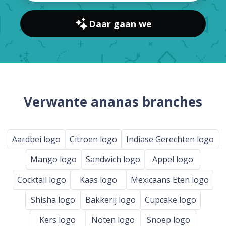
Daar gaan we
Verwante ananas branches
Aardbei logo
Citroen logo
Indiase Gerechten logo
Mango logo
Sandwich logo
Appel logo
Cocktail logo
Kaas logo
Mexicaans Eten logo
Shisha logo
Bakkerij logo
Cupcake logo
Kers logo
Noten logo
Snoep logo