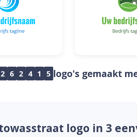
logo's gemaakt me
2
6
2
4
1
5
owasstraat logo in 3 ee