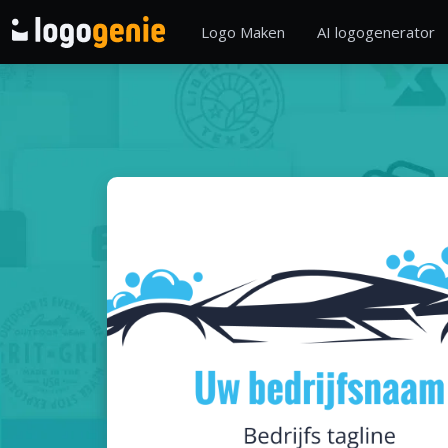
Logo Maken
AI logogenerator