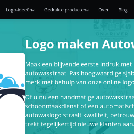
Logo-ideeën
Gedrukte producten
Over
Blog
Logo maken Auto
Maak een blijvende eerste indruk met 
autowasstraat. Pas hoogwaardige sjabl
merk met behulp van onze online log
Of u nu een handmatige autowasstraat,
schoonmaakdienst of een automatisch
autowaslogo straalt kwaliteit, betrouw
trekt tegelijkertijd nieuwe klanten aan