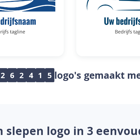
logo's gemaakt me
2
6
2
4
1
5
 slepen logo in 3 eenvou