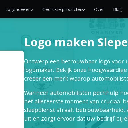
Logo-ideeën
Gedrukte producten
Over
Blog
Logo maken Slep
Ontwerp een betrouwbaar logo voor u
logomaker. Bekijk onze hoogwaardige s
creëer een merk waarop automobilis
Wanneer automobilisten pechhulp nod
het allereerste moment van cruciaal b
sleepdienst straalt betrouwbaarheid, s
uit en zorgt ervoor dat uw bedrijf bij 