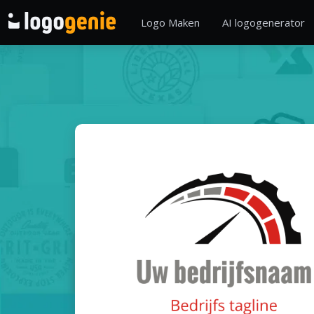
Logo Maken
AI logogenerator