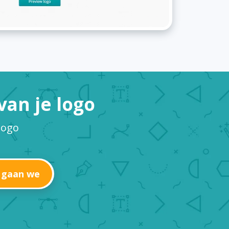
an je logo
logo
 gaan we