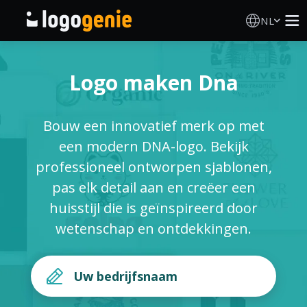
NL
Logo Maken
Logo maken Dna
AI logogenerator
Bouw een innovatief merk op met
Logo-ideeën
een modern DNA-logo. Bekijk
professioneel ontworpen sjablonen,
Gedrukte producten
pas elk detail aan en creëer een
huisstijl die is geïnspireerd door
Over
wetenschap en ontdekkingen.
Blog
INLOGGEN