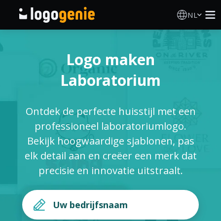
NL
Logo Maken
Logo maken
AI logogenerator
Laboratorium
Logo-ideeën
Ontdek de perfecte huisstijl met een
Gedrukte producten
professioneel laboratoriumlogo.
Bekijk hoogwaardige sjablonen, pas
Over
elk detail aan en creëer een merk dat
precisie en innovatie uitstraalt.
Blog
INLOGGEN