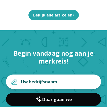
Ontwerpt Voor Jouw Bedrijf
Bekijk alle artikelen
Begin vandaag nog aan je
merkreis!
Daar gaan we