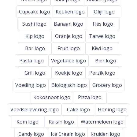
Cupcake logo
Keuken logo
Olijf logo
Sushi logo
Banaan logo
Fles logo
Kip logo
Oranje logo
Tarwe logo
Bar logo
Fruit logo
Kiwi logo
Pasta logo
Vegetable logo
Bier logo
Grill logo
Koekje logo
Perzik logo
Voeding logo
Biologisch logo
Grocery logo
Kokosnoot logo
Pizza logo
Voedsellevering logo
Cake logo
Honing logo
Kom logo
Raisin logo
Watermeloen logo
Candy logo
Ice Cream logo
Kruiden logo