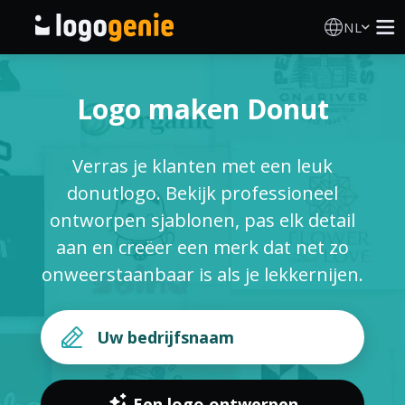
NL
Logo Maken
Logo maken Donut
AI logogenerator
Verras je klanten met een leuk
Logo-ideeën
donutlogo. Bekijk professioneel
ontworpen sjablonen, pas elk detail
Gedrukte producten
aan en creëer een merk dat net zo
onweerstaanbaar is als je lekkernijen.
Over
Blog
INLOGGEN
Een logo ontwerpen