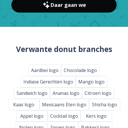
Daar gaan we
Verwante donut branches
Aardbei logo
Chocolade logo
Indiase Gerechten logo
Mango logo
Sandwich logo
Ananas logo
Citroen logo
Kaas logo
Mexicaans Eten logo
Shisha logo
Appel logo
Cocktail logo
Kers logo
Noten logo
Snoep logo
Bakkerij logo