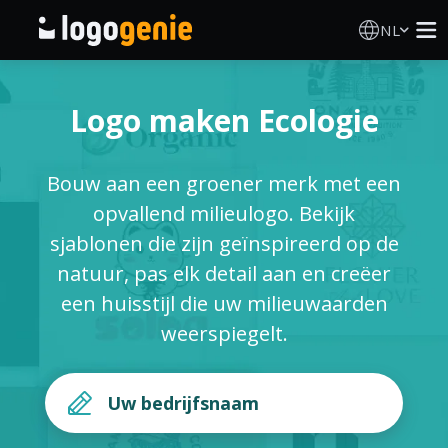
NL
Logo Maken
Logo maken Ecologie
AI logogenerator
Bouw aan een groener merk met een
Logo-ideeën
opvallend milieulogo. Bekijk
sjablonen die zijn geïnspireerd op de
Gedrukte producten
natuur, pas elk detail aan en creëer
een huisstijl die uw milieuwaarden
Over
weerspiegelt.
Blog
INLOGGEN