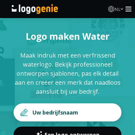
NL
Logo Maken
Logo maken Water
AI logogenerator
Maak indruk met een verfrissend
Logo-ideeën
waterlogo. Bekijk professioneel
ontworpen sjablonen, pas elk detail
Gedrukte producten
aan en creëer een merk dat naadloos
aansluit bij uw bedrijf.
Over
Blog
INLOGGEN
Een logo ontwerpen