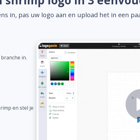
 shrimp logo in 3 eenvou
ns in, pas uw logo aan en upload het in een pa
 branche in.
imp en stel je