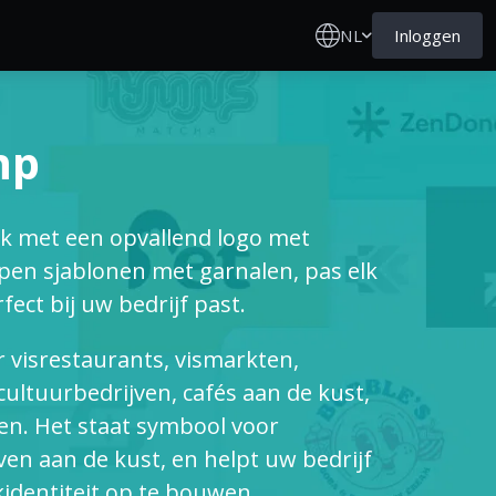
NL
Inloggen
mp
k met een opvallend logo met
pen sjablonen met garnalen, pas elk
ect bij uw bedrijf past.
r visrestaurants, vismarkten,
acultuurbedrijven, cafés aan de kust,
n. Het staat symbool voor
even aan de kust, en helpt uw bedrijf
dentiteit op te bouwen.