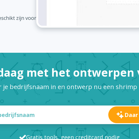
schikt zijn voor
daag met het ontwerpen v
r je bedrijfsnaam in en ontwerp nu een shrimp 
Daar
Gratis tools, geen creditcard nodig