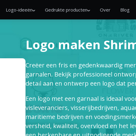
Logo-ideeën
Gedrukte producten
Over
Blog
Logo maken Shri
Creëer een fris en gedenkwaardig mer
garnalen. Bekijk professioneel ontwor
detail aan en ontwerp een logo dat perf
Een logo met een garnaal is ideaal voo
visleveranciers, visserijbedrijven, aqu
maritieme bedrijven en voedingsmerke
versheid, kwaliteit, overvloed en het l
een herkenbare en uitnodigende merki