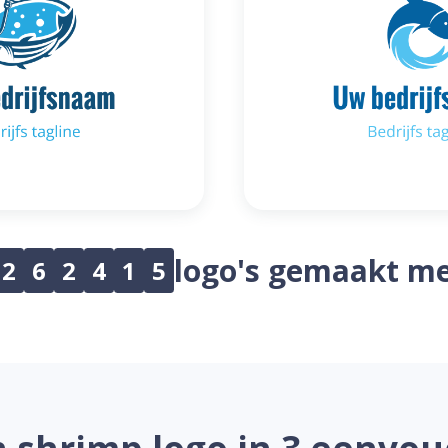
logo's gemaakt me
2
6
2
4
1
5