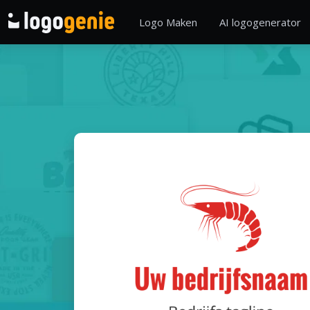
Logo Maken
AI logogenerator