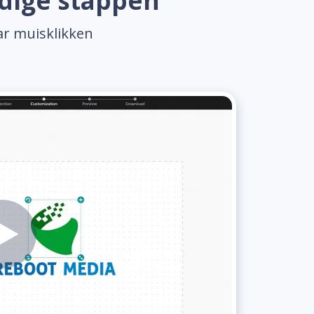
dige stappen
ar muisklikken