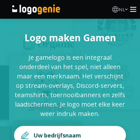
NL
Logo Maken
Logo maken Gamen
AI logogenerator
Je gamelogo is een integraal
Logo-ideeën
onderdeel van het spel, niet alleen
maar een merknaam. Het verschijnt
Gedrukte producten
op stream-overlays, Discord-servers,
teamshirts, toernooibanners en zelfs
Over
laadschermen. Je logo moet elke keer
weer indruk maken.
Blog
INLOGGEN