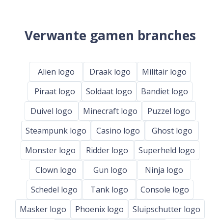
Verwante gamen branches
Alien logo
Draak logo
Militair logo
Piraat logo
Soldaat logo
Bandiet logo
Duivel logo
Minecraft logo
Puzzel logo
Steampunk logo
Casino logo
Ghost logo
Monster logo
Ridder logo
Superheld logo
Clown logo
Gun logo
Ninja logo
Schedel logo
Tank logo
Console logo
Masker logo
Phoenix logo
Sluipschutter logo