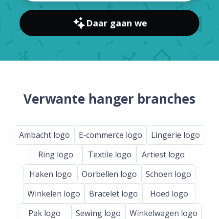
Daar gaan we
Verwante hanger branches
Ambacht logo
E-commerce logo
Lingerie logo
Ring logo
Textile logo
Artiest logo
Haken logo
Oorbellen logo
Schoen logo
Winkelen logo
Bracelet logo
Hoed logo
Pak logo
Sewing logo
Winkelwagen logo