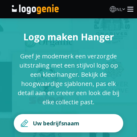
NL
Logo Maken
Logo maken Hanger
AI logogenerator
Geef je modemerk een verzorgde
Logo-ideeën
uitstraling met een stijlvol logo op
een kleerhanger. Bekijk de
Gedrukte producten
hoogwaardige sjablonen, pas elk
detail aan en creëer een look die bij
Over
elke collectie past.
Blog
INLOGGEN