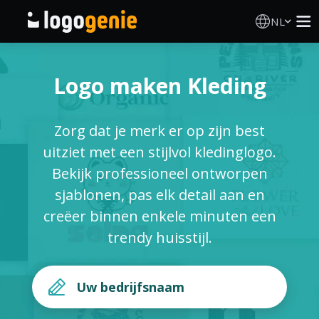
NL
Logo Maken
Logo maken Kleding
AI logogenerator
Zorg dat je merk er op zijn best
Logo-ideeën
uitziet met een stijlvol kledinglogo.
Bekijk professioneel ontworpen
Gedrukte producten
sjablonen, pas elk detail aan en
creëer binnen enkele minuten een
Over
trendy huisstijl.
Blog
INLOGGEN