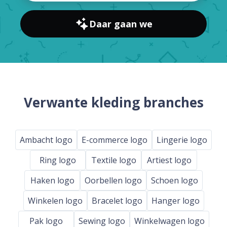
Daar gaan we
Verwante kleding branches
Ambacht logo
E-commerce logo
Lingerie logo
Ring logo
Textile logo
Artiest logo
Haken logo
Oorbellen logo
Schoen logo
Winkelen logo
Bracelet logo
Hanger logo
Pak logo
Sewing logo
Winkelwagen logo